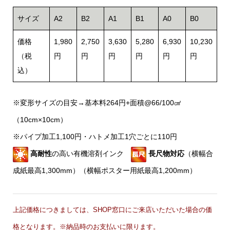
サイズ
A2
B2
A1
B1
A0
B0
価格
1,980
2,750
3,630
5,280
6,930
10,230
（税
円
円
円
円
円
円
込）
※変形サイズの目安→基本料264円+面積@66/100㎠
（10cm×10cm）
※パイプ加工1,100円・ハトメ加工1穴ごとに110円
高耐性
の高い有機溶剤インク
長尺物対応
（横幅合
成紙最高1,300mm）（横幅ポスター用紙最高1,200mm）
上記価格につきましては、SHOP窓口にご来店いただいた場合の価
格となります。
※納品時のお支払いに限ります。