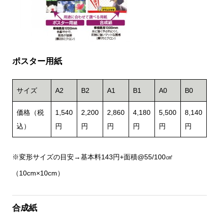
ポスター用紙
サイズ
A2
B2
A1
B1
A0
B0
価格（税
1,540
2,200
2,860
4,180
5,500
8,140
込）
円
円
円
円
円
円
※変形サイズの目安→基本料143円+面積@55/100㎠
（10cm×10cm）
合成紙