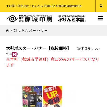

★お問い合わせはこちらから 0986-22-4392 data@mpcr.jp

03_大判ポスター・バナー
大判ポスター・バナー【税抜価格】
《納期目安につい
て⇒
》
※本社（都城市早鈴町）窓口のみのサービスとなり
ます